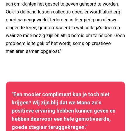
aan om klanten het gevoel te geven gehoord te worden.
Ook is de band tussen collega’s goed, er wordt altijd erg
goed samengewerkt. Iedereen is leergierig om nieuwe
dingen te leren, geïnteresseerd in wat collega’s doen en
waar ze mee bezig zijn en altijd bereid om te helpen. Geen
probleem is te gek of het wordt, soms op creatieve
manieren samen opgelost.”
"Een mooier compliment kun je toch niet
krijgen? Wij zijn blij dat we Mano zo’n
positieve ervaring hebben kunnen geven en
hebben daarvoor een hele gemotiveerde,
goede stagiair teruggekregen."