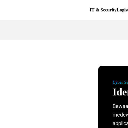
IT & Security
Logis
Cyber Se
Ide
Bewaak
medewe
applica