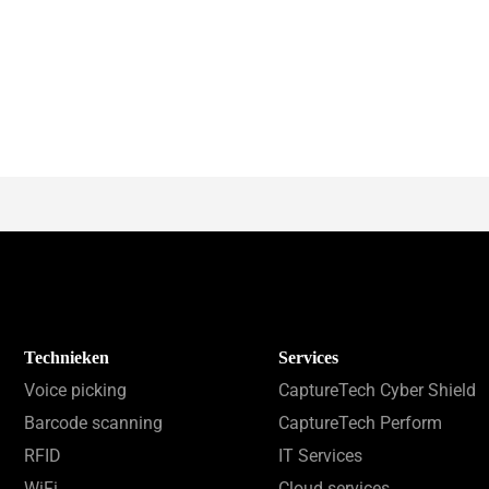
Technieken
Services
Voice picking
CaptureTech Cyber Shield
Barcode scanning
CaptureTech Perform
RFID
IT Services
WiFi
Cloud services