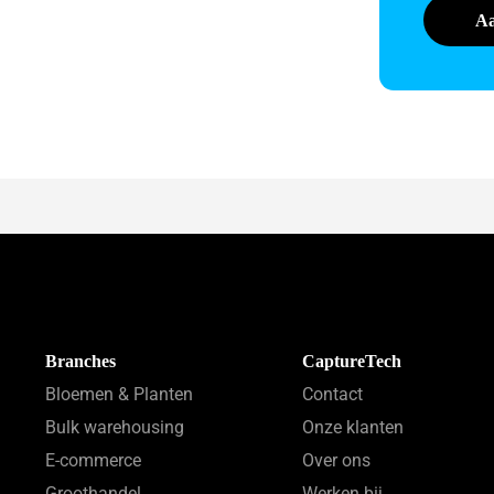
Branches
CaptureTech
Bloemen & Planten
Contact
Bulk warehousing
Onze klanten
E-commerce
Over ons
Groothandel
Werken bij