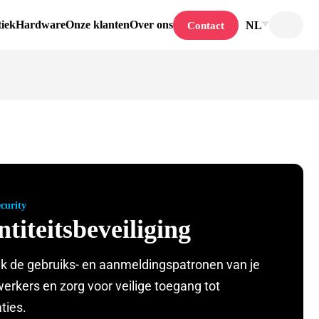
tiek
Hardware
Onze klanten
Over ons
NL
Contact
curity
ntiteitsbeveiliging
 de gebruiks- en aanmeldingspatronen van je
rkers en zorg voor veilige toegang tot
ties.