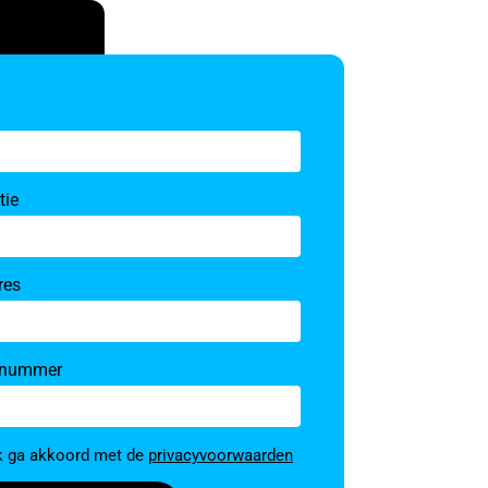
tie
res
nnummer
ming
ik ga akkoord met de
privacyvoorwaarden