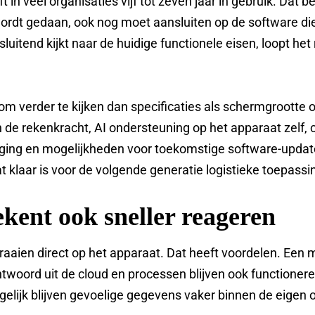
 in veel organisaties vijf tot zeven jaar in gebruik. Dat 
ordt gedaan, ook nog moet aansluiten op de software die
luitend kijkt naar de huidige functionele eisen, loopt het
m verder te kijken dan specificaties als schermgrootte of
n de rekenkracht, AI ondersteuning op het apparaat zelf, 
iging en mogelijkheden voor toekomstige software-updat
at klaar is voor de volgende generatie logistieke toepassi
kent ook sneller reageren
raaien direct op het apparaat. Dat heeft voordelen. Een
twoord uit de cloud en processen blijven ook functioner
Tegelijk blijven gevoelige gegevens vaker binnen de eigen 