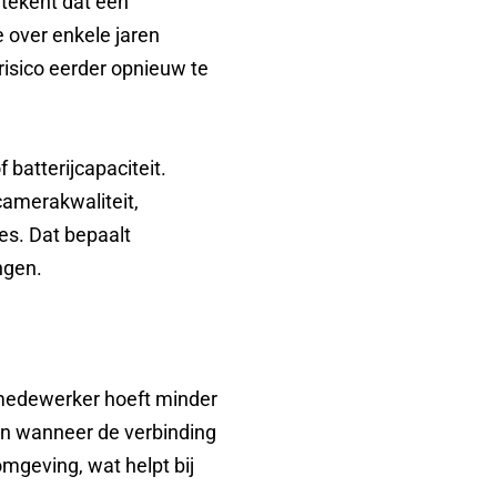
betekent dat een
 over enkele jaren
 risico eerder opnieuw te
 batterijcapaciteit.
camerakwaliteit,
es. Dat bepaalt
ngen.
 medewerker hoeft minder
en wanneer de verbinding
omgeving, wat helpt bij