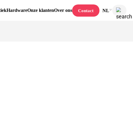
tiek
Hardware
Onze klanten
Over ons
NL
Contact