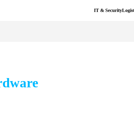
IT & Security
Logis
rdware