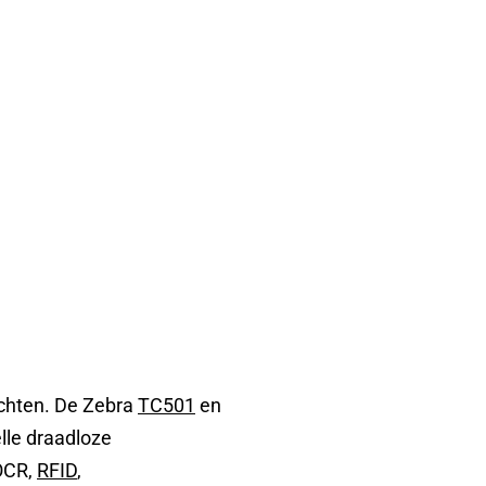
chten. De Zebra
TC501
en
lle draadloze
 OCR,
RFID
,