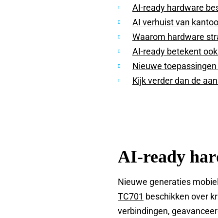
AI-ready hardware bes
AI verhuist van kanto
Waarom hardware str
AI-ready betekent ook
Nieuwe toepassingen
Kijk verder dan de aan
AI-ready har
Nieuwe generaties mobiel
TC701
beschikken over kr
verbindingen, geavanceer