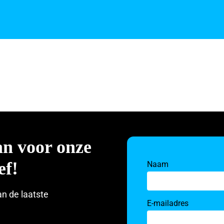
an voor onze
ef!
Naam
an de laatste
E-mailadres