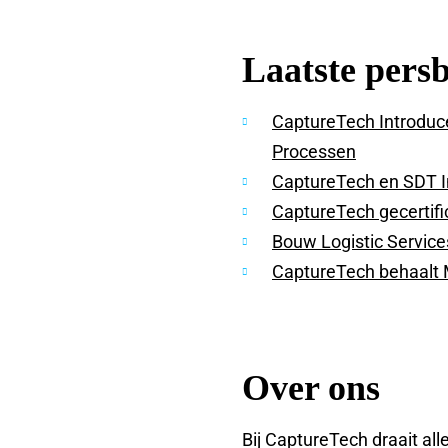
Laatste pers
CaptureTech Introduce
Processen
CaptureTech en SDT I
CaptureTech gecertifi
Bouw Logistic Service
CaptureTech behaalt M
Over ons
Bij CaptureTech draait all