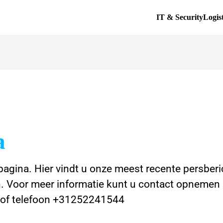
IT & Security
Logis
a
gina. Hier vindt u onze meest recente persberic
n. Voor meer informatie kunt u contact opneme
of telefoon +31252241544