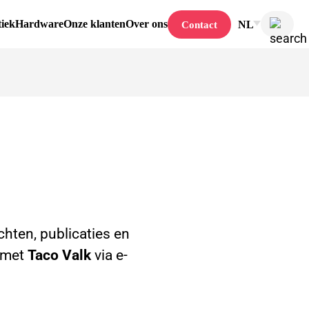
tiek
Hardware
Onze klanten
Over ons
NL
Contact
hten, publicaties en
n met
Taco Valk
via e-