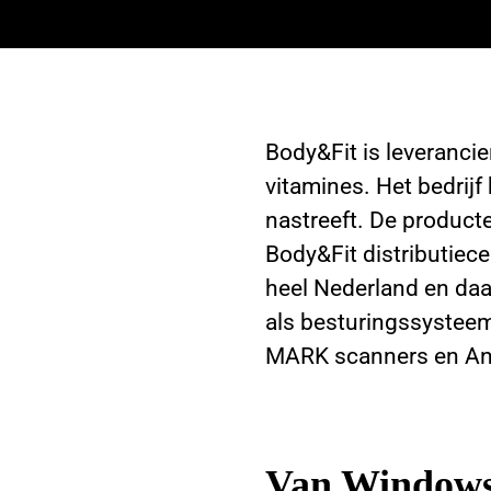
Body&Fit is leveranci
vitamines. Het bedrijf
nastreeft. De product
Body&Fit distributiec
heel Nederland en da
als besturingssysteem
MARK scanners en And
Van Windows