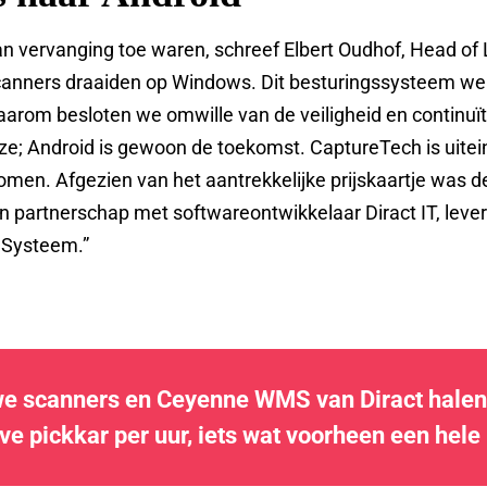
 vervanging toe waren, schreef Elbert Oudhof, Head of L
scanners draaiden op Windows. Dit besturingssysteem we
arom besloten we omwille van de veiligheid en continuït
ze; Android is gewoon de toekomst. CaptureTech is uitei
komen. Afgezien van het aantrekkelijke prijskaartje was
n partnerschap met softwareontwikkelaar Diract IT, leve
Systeem.”
e scanners en Ceyenne WMS van Diract halen 
ve pickkar per uur, iets wat voorheen een hele