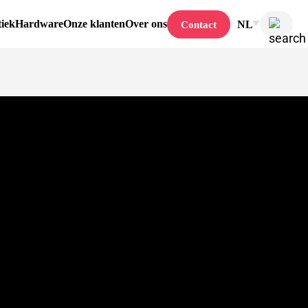
tiek
Hardware
Onze klanten
Over ons
NL
Contact