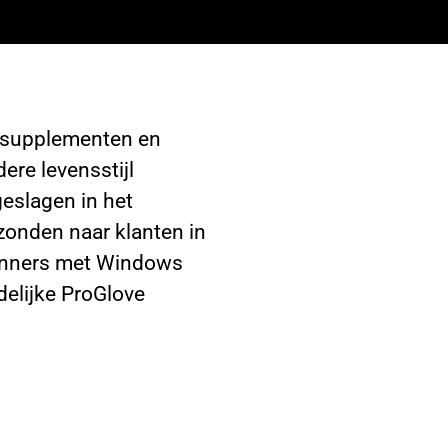
gssupplementen en
ere levensstijl
geslagen in het
zonden naar klanten in
canners met Windows
delijke ProGlove