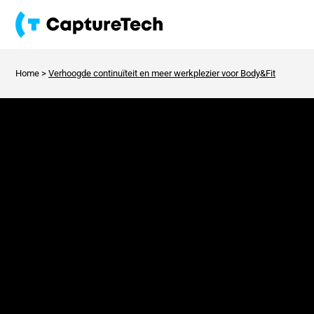
Home
>
Verhoogde continuïteit en meer werkplezier voor Body&Fit