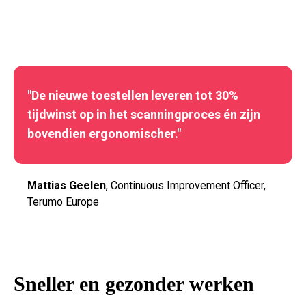
"De nieuwe toestellen leveren tot 30%
tijdwinst op in het scanningproces én zijn
bovendien ergonomischer."
Mattias Geelen
, Continuous Improvement Officer,
Terumo Europe
Sneller en gezonder werken