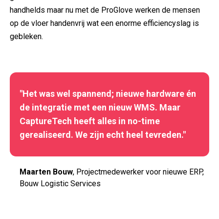
handhelds maar nu met de ProGlove werken de mensen
op de vloer handenvrij wat een enorme efficiencyslag is
gebleken.
"Het was wel spannend; nieuwe hardware én
de integratie met een nieuw WMS. Maar
CaptureTech heeft alles in no-time
gerealiseerd. We zijn echt heel tevreden."
Maarten Bouw
, Projectmedewerker voor nieuwe ERP,
Bouw Logistic Services