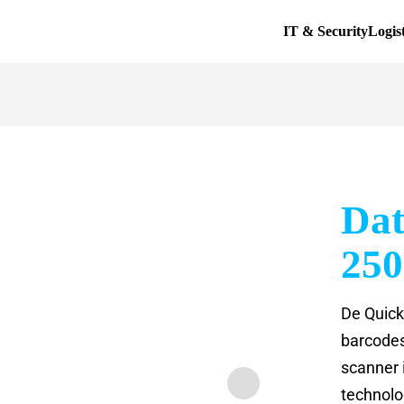
IT & Security
Logis
Dat
250
De Quick
barcodes
scanner 
technolog