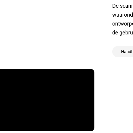
De scann
waaronde
ontworpe
de gebru
Handh