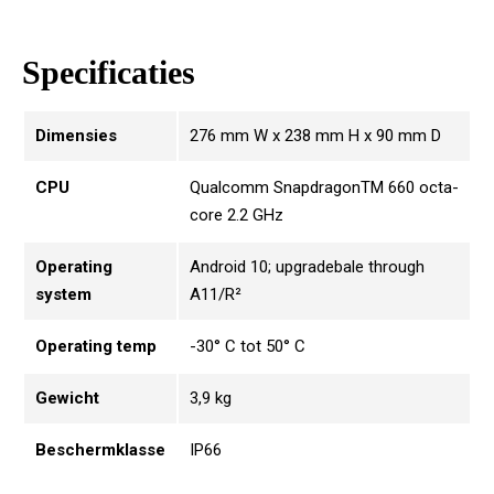
Specificaties
Dimensies
276 mm W x 238 mm H x 90 mm D
CPU
Qualcomm SnapdragonTM 660 octa-
core 2.2 GHz
Operating
Android 10; upgradebale through
system
A11/R²
Operating temp
-30° C tot 50° C
Gewicht
3,9 kg
Beschermklasse
IP66