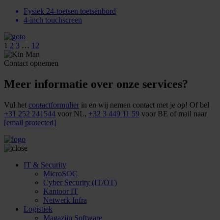
Fysiek 24-toetsen toetsenbord
4-inch touchscreen
1
2
3
…
12
Contact opnemen
Meer informatie over onze services?
Vul het
contactformulier
in en wij nemen contact met je op! Of bel
+31 252 241544
voor NL,
+32 3 449 11 59
voor BE of mail naar
[email protected]
IT & Security
MicroSOC
Cyber Security (IT/OT)
Kantoor IT
Netwerk Infra
Logistiek
Magazijn Software