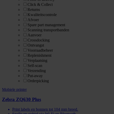
Click & Collect
Returns
Kwaliteitscontrole
Afvoer
Spare part management
Scanning transportbanden
Aanvoer
Crossdocking
Ontvangst
Voorraadbeheer
Replenishment
Verplaatsing
Self-scan
Verzending
Put-away
Orderpicking
Mobiele printer
Zebra ZQ630 Plus
Print labels en bonnen tot 104 mm breed.
Snelle en stabiel via Wi-Fi en Bluetooth