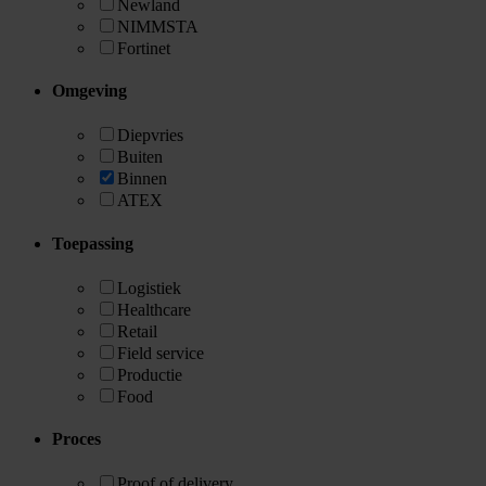
Newland
NIMMSTA
Fortinet
Omgeving
Diepvries
Buiten
Binnen
ATEX
Toepassing
Logistiek
Healthcare
Retail
Field service
Productie
Food
Proces
Proof of delivery