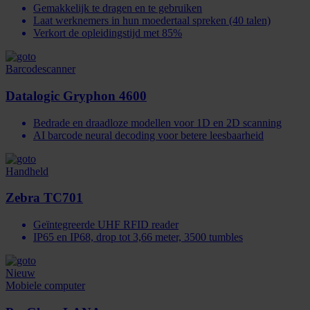
Gemakkelijk te dragen en te gebruiken
Laat werknemers in hun moedertaal spreken (40 talen)
Verkort de opleidingstijd met 85%
Barcodescanner
Datalogic Gryphon 4600
Bedrade en draadloze modellen voor 1D en 2D scanning
AI barcode neural decoding voor betere leesbaarheid
Handheld
Zebra TC701
Geïntegreerde UHF RFID reader
IP65 en IP68, drop tot 3,66 meter, 3500 tumbles
Nieuw
Mobiele computer