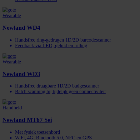
Wearable
Newland WD4
Handsfree ring-gedragen 1D/2D barcode­scanner
Feedback via LED, geluid en trilling
Wearable
Newland WD3
Handsfree draagbare 1D/2D badgescanner
Batch scanning bij tijdelijk geen connectiviteit
Handheld
Newland MT67 Sei
Met fysiek toetsenbord
WiFi, 4G, Bluetooth 5.0, NFC en GPS