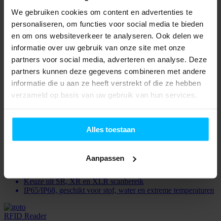
We gebruiken cookies om content en advertenties te
Zebra DS3600-XR
personaliseren, om functies voor social media te bieden
en om ons websiteverkeer te analyseren. Ook delen we
Beschikbaar als bedraad of draadloos (Bluetooth)
Bestand tegen vallen, stof en water
informatie over uw gebruik van onze site met onze
partners voor social media, adverteren en analyse. Deze
Rugged scanner
partners kunnen deze gegevens combineren met andere
informatie die u aan ze heeft verstrekt of die ze hebben
Honeywell Granit Ultra 2105i
verzameld op basis van uw gebruik van hun services.
Draadloze ultra-rugged handheld scanner
IP65/IP68, geschikt voor stof, water en extreme temperaturen
Alles toestaan
Rugged scanner
Aanpassen
Honeywell Granit Ultra 2100i
Keuze uit SR, XR en XLR scanbereik
IP65/IP68, geschikt voor stof, water en extreme temperaturen
RFID Reader