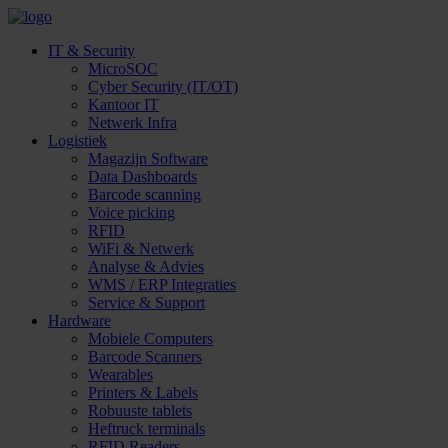
IT & Security
MicroSOC
Cyber Security (IT/OT)
Kantoor IT
Netwerk Infra
Logistiek
Magazijn Software
Data Dashboards
Barcode scanning
Voice picking
RFID
WiFi & Netwerk
Analyse & Advies
WMS / ERP Integraties
Service & Support
Hardware
Mobiele Computers
Barcode Scanners
Wearables
Printers & Labels
Robuuste tablets
Heftruck terminals
RFID Readers