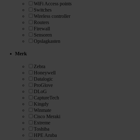
WiFi Access points
Switches
Wireless controller
Routers
Firewall
Sensoren
Opslagkasten
Merk
Zebra
Honeywell
Datalogic
ProGlove
DLoG
CaptureTech
Kingdy
Winmate
Cisco Meraki
Extreme
Toshiba
HPE Aruba