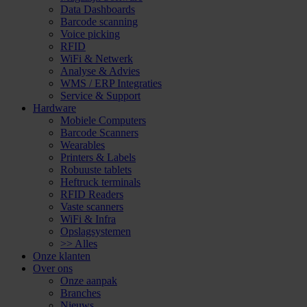
Data Dashboards
Barcode scanning
Voice picking
RFID
WiFi & Netwerk
Analyse & Advies
WMS / ERP Integraties
Service & Support
Hardware
Mobiele Computers
Barcode Scanners
Wearables
Printers & Labels
Robuuste tablets
Heftruck terminals
RFID Readers
Vaste scanners
WiFi & Infra
Opslagsystemen
>> Alles
Onze klanten
Over ons
Onze aanpak
Branches
Nieuws