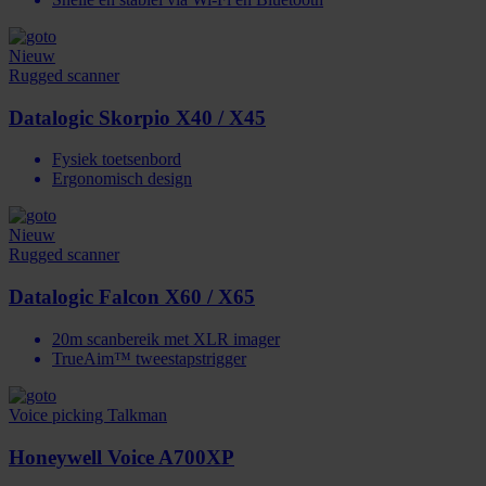
Nieuw
Rugged scanner
Datalogic Skorpio X40 / X45
Fysiek toetsenbord
Ergonomisch design
Nieuw
Rugged scanner
Datalogic Falcon X60 / X65
20m scanbereik met XLR imager
TrueAim™ tweestaps­trigger
Voice picking Talkman
Honeywell Voice A700XP