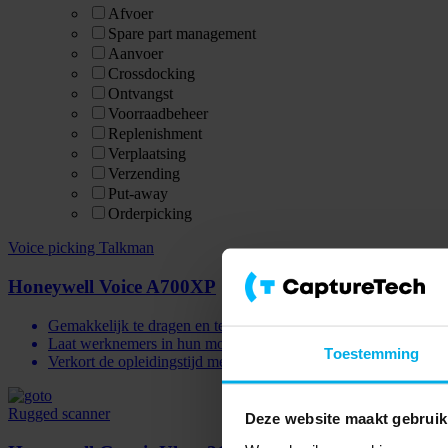
Afvoer
Spare part management
Aanvoer
Crossdocking
Ontvangst
Voorraadbeheer
Replenishment
Verplaatsing
Verzending
Put-away
Orderpicking
Voice picking Talkman
Honeywell Voice A700XP
Gemakkelijk te dragen en te gebruiken
Laat werknemers in hun moedertaal spreken (40 talen)
Toestemming
Verkort de opleidingstijd met 85%
Rugged scanner
Deze website maakt gebruik