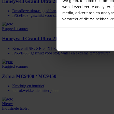
We gebruiken cookies om cont
Honeywell Granit Ultra 2105i
websiteverkeer te analyseren
Draadloze ultra-rugged handheld scanner
media, adverteren en analys
IP65/IP68, geschikt voor stof, water en extreme temperaturen
verstrekt of die ze hebben v
Rugged scanner
Honeywell Granit Ultra 2100i
Keuze uit SR, XR en XLR scanbereik
IP65/IP68, geschikt voor stof, water en extreme temperaturen
Rugged scanner
Zebra MC9400 / MC9450
Krachtig en intuïtief
Indrukwekkende batterijduur
Nieuw
Industriële tablet