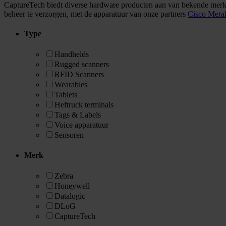
CaptureTech biedt diverse hardware producten aan van bekende mer
beheer te verzorgen, met de apparatuur van onze partners
Cisco Mera
Type
Handhelds
Rugged scanners
RFID Scanners
Wearables
Tablets
Heftruck terminals
Tags & Labels
Voice apparatuur
Sensoren
Merk
Zebra
Honeywell
Datalogic
DLoG
CaptureTech