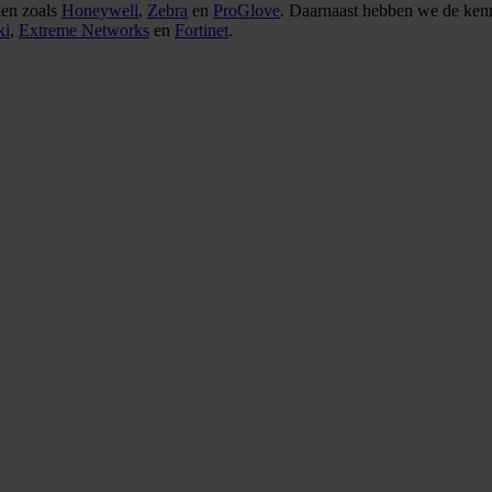
ken zoals
Honeywell
,
Zebra
en
ProGlove
. Daarnaast hebben we de kenn
ki
,
Extreme Networks
en
Fortinet
.