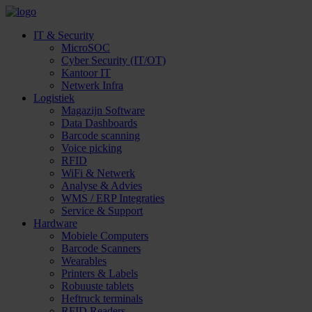
IT & Security
MicroSOC
Cyber Security (IT/OT)
Kantoor IT
Netwerk Infra
Logistiek
Magazijn Software
Data Dashboards
Barcode scanning
Voice picking
RFID
WiFi & Netwerk
Analyse & Advies
WMS / ERP Integraties
Service & Support
Hardware
Mobiele Computers
Barcode Scanners
Wearables
Printers & Labels
Robuuste tablets
Heftruck terminals
RFID Readers