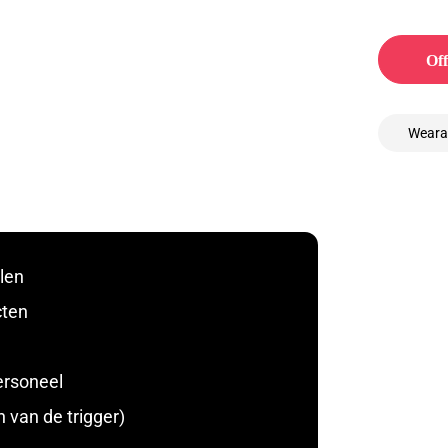
Off
Weara
jlen
cten
ersoneel
 van de trigger)