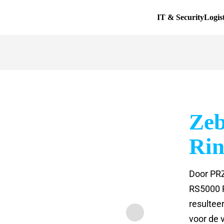
IT & Security
Logis
Zeb
Rin
Door PRZ
RS5000 R
resultee
voor de 