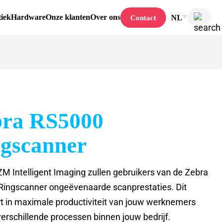
tiek
Hardware
Onze klanten
Over ons
NL
Contact
ra RS5000
gscanner
M Intelligent Imaging zullen gebruikers van de Zebra
ingscanner ongeëvenaarde scanprestaties. Dit
rt in maximale productiviteit van jouw werknemers
verschillende processen binnen jouw bedrijf.