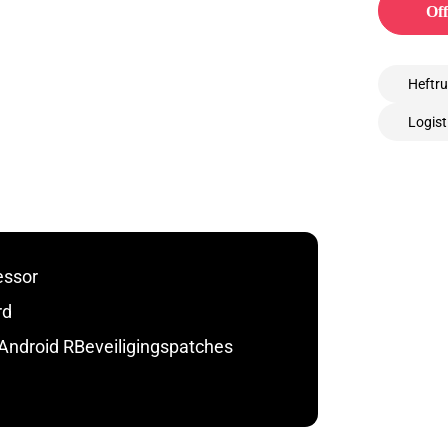
Off
Heftru
Logist
essor
rd
Android RBeveiligingspatches