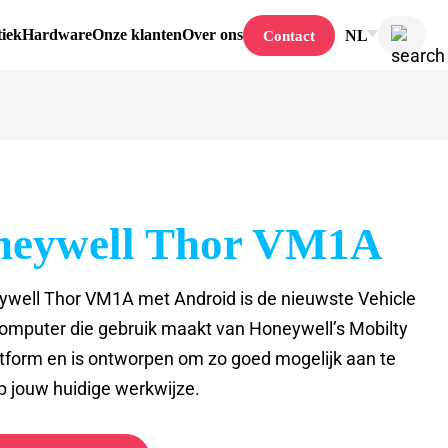
tiek
Hardware
Onze klanten
Over ons
NL
Contact
neywell Thor VM1A
well Thor VM1A met Android is de nieuwste Vehicle
mputer die gebruik maakt van Honeywell’s Mobilty
tform en is ontworpen om zo goed mogelijk aan te
op jouw huidige werkwijze.