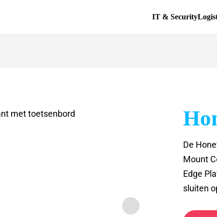
IT & Security
Logis
Ho
De Honey
Mount Co
Edge Pla
sluiten 