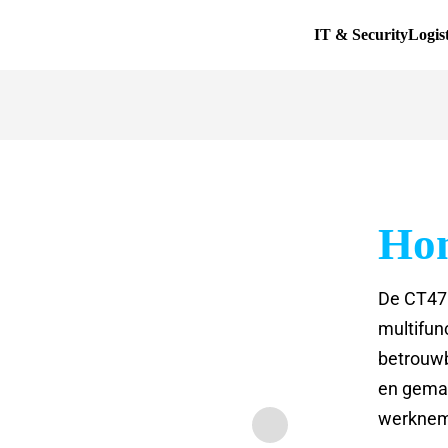
IT & Security
Logis
Hon
De CT47 
multifun
betrouwb
en gemaa
werkneme