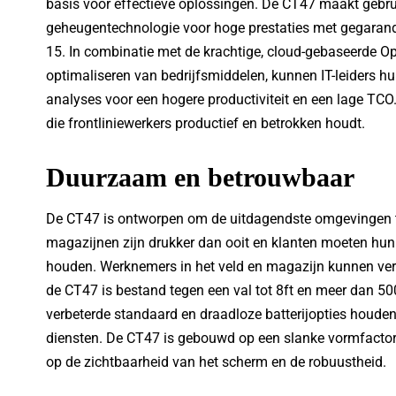
basis voor effectieve oplossingen. De CT47 maakt gebru
geheugentechnologie voor hoge prestaties met gegarand
15. In combinatie met de krachtige, cloud-gebaseerde Ope
optimaliseren van bedrijfsmiddelen, kunnen IT-leiders hun
analyses voor een hogere productiviteit en een lage TCO.
die frontliniewerkers productief en betrokken houdt.
Duurzaam en betrouwbaar
De CT47 is ontworpen om de uitdagendste omgevingen te
magazijnen zijn drukker dan ooit en klanten moeten hun
houden. Werknemers in het veld en magazijn kunnen vert
de CT47 is bestand tegen een val tot 8ft en meer dan 50
verbeterde standaard en draadloze batterijopties houden
diensten. De CT47 is gebouwd op een slanke vormfactor
op de zichtbaarheid van het scherm en de robuustheid.