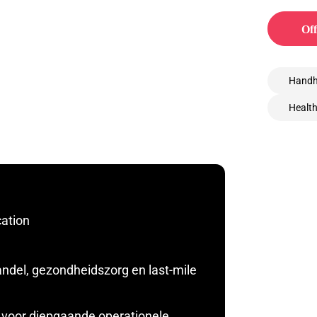
Off
Handh
Healt
cation
andel, gezondheidszorg en last-mile
n voor diepgaande operationele