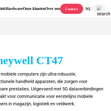
tiek
Hardware
Onze klanten
Over ons
NL
Contact
eywell CT47
mobiele computers zijn ultra-robuuste,
ctionele handheld apparaten, die zorgen voor
are prestaties. Uitgevoerd met 5G dataverbindingen
kt voor communicatie voor eerstelijns mobiele
rs in magazijn, logistiek en veldwerk.