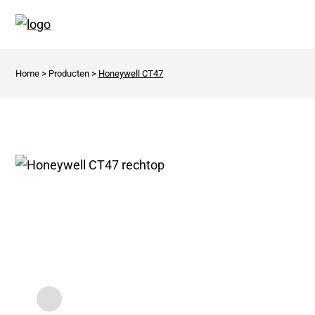
Home
>
Producten
>
Honeywell CT47