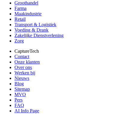
Groothandel
Farma
Maakindustrie
Retail
Transport & Logistiek
Voeding & Drank
Zakelijke Dienstverlening
Zorg
CaptureTech
Contact
Onze klanten
Over ons
Werken bij
Nieuws
Blog
Sitemap
MVO
Pers
FAQ
AI Info Page