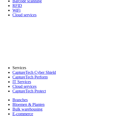
Barcode scanning
RFID
WiFi
Cloud services
Services
CaptureTech Cyber Shield
CaptureTech Perform
IT Services
Cloud services
CaptureTech Protect
Branches
Bloemen & Planten
Bulk warehousing
E-commerce