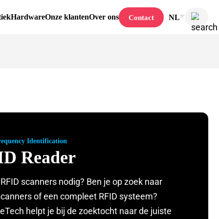
tiek
Hardware
Onze klanten
Over ons
NL
Contact
equency Identification
ID Reader
 RFID scanners nodig? Ben je op zoek naar
scanners of een compleet RFID systeem?
eTech helpt je bij de zoektocht naar de juiste