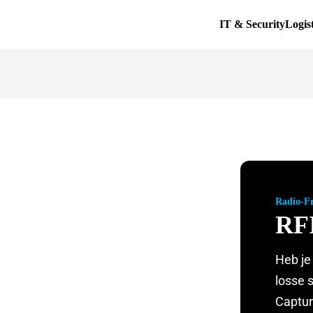
IT & Security
Logis
Radio-Fr
RF
Heb je
losse 
Captur