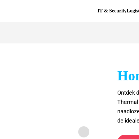
IT & Security
Logis
Ho
Ontdek d
Thermal 
naadloze
de ideal