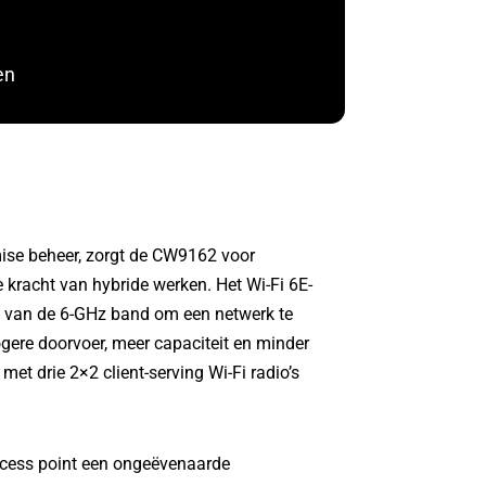
en
emise beheer, zorgt de CW9162 voor
 kracht van hybride werken. Het Wi-Fi 6E-
g van de 6-GHz band om een netwerk te
ogere doorvoer, meer capaciteit en minder
et drie 2×2 client-serving Wi-Fi radio’s
ccess point een ongeëvenaarde