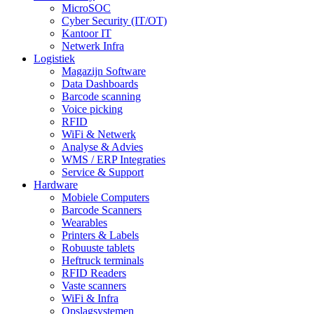
MicroSOC
Cyber Security (IT/OT)
Kantoor IT
Netwerk Infra
Logistiek
Magazijn Software
Data Dashboards
Barcode scanning
Voice picking
RFID
WiFi & Netwerk
Analyse & Advies
WMS / ERP Integraties
Service & Support
Hardware
Mobiele Computers
Barcode Scanners
Wearables
Printers & Labels
Robuuste tablets
Heftruck terminals
RFID Readers
Vaste scanners
WiFi & Infra
Opslagsystemen