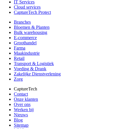
IT Services
Cloud services
CaptureTech Protect
Branches
Bloemen & Planten
Bulk warehousing
E-commerce
Groothandel
Farma
Maakindustrie
Retail
Transport & Logistiek
Voeding & Drank
Zakelijke Dienstverlening
Zorg
CaptureTech
Contact
Onze klanten
Over ons
Werken bij
Nieuws
Blog
Sitemap