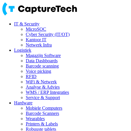
IT & Security
MicroSOC
Cyber Security (IT/OT)
Kantoor IT
Netwerk Infra
Logistiek
Magazijn Software
Data Dashboards
Barcode scanning
Voice picking
RFID
WiFi & Netwerk
Analyse & Advies
WMS / ERP Integraties
Service & Support
Hardware
Mobiele Computers
Barcode Scanners
Wearables
Printers & Labels
Robuuste tablets