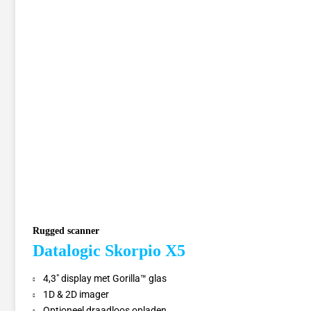
Rugged scanner
Datalogic Skorpio X5
4,3″ display met Gorilla™ glas
1D & 2D imager
Optioneel draadloos opladen