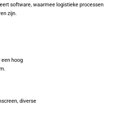
ert software, waarmee logistieke processen
en zijn.
r een hoog
em.
hscreen, diverse