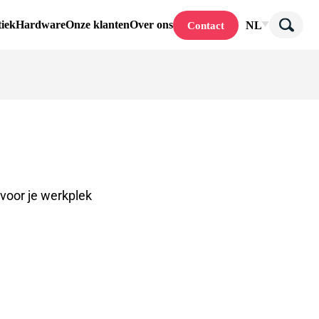
tiek
Hardware
Onze klanten
Over ons
NL
Contact