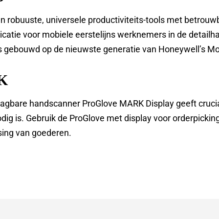
 robuuste, universele productiviteits-tools met betrouwb
catie voor mobiele eerstelijns werknemers in de detailhan
is gebouwd op de nieuwste generatie van Honeywell’s Mob
K
aagbare handscanner ProGlove MARK Display geeft crucia
ig is. Gebruik de ProGlove met display voor orderpicking
tsing van goederen.