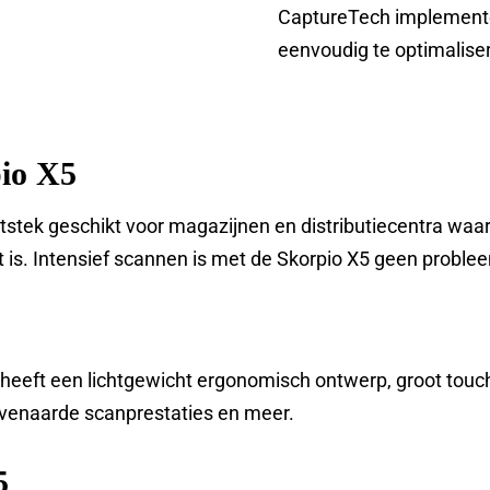
CaptureTech implemente
eenvoudig te optimaliser
pio X5
itstek geschikt voor magazijnen en distributiecentra waa
 is. Intensief scannen is met de Skorpio X5 geen proble
t heeft een lichtgewicht ergonomisch ontwerp, groot touc
venaarde scanprestaties en meer.
5