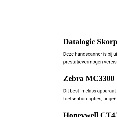
Datalogic Skor
Deze handscanner is bij u
prestatievermogen vereist
Zebra MC3300
Dit best-in-class apparaa
toetsenbordopties, ongeë
Honeywell CT4