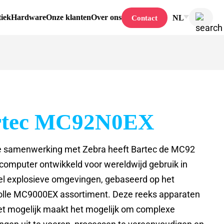
tiek
Hardware
Onze klanten
Over ons
NL
Contact
rtec MC92N0EX
e samenwerking met Zebra heeft Bartec de MC92
computer ontwikkeld voor wereldwijd gebruik in
el explosieve omgevingen, gebaseerd op het
lle MC9000EX assortiment. Deze reeks apparaten
t mogelijk maakt het mogelijk om complexe