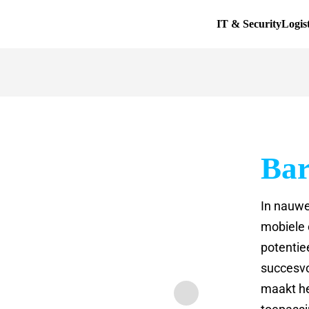
IT & Security
Logis
Ba
In nauw
mobiele 
potentie
succesvo
maakt he