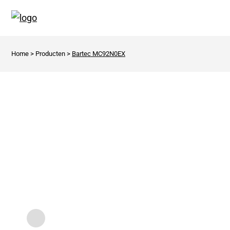
Home
>
Producten
>
Bartec MC92N0EX