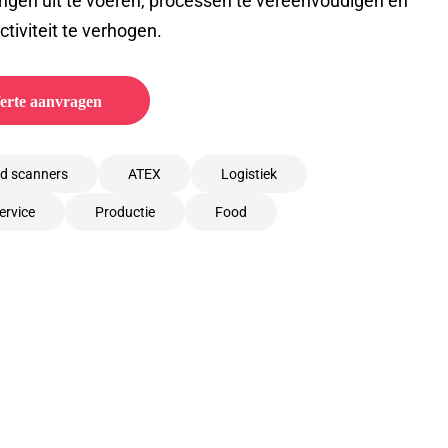
ngen uit te voeren, processen te vereenvoudigen en
tiviteit te verhogen.
erte aanvragen
d scanners
ATEX
Logistiek
service
Productie
Food