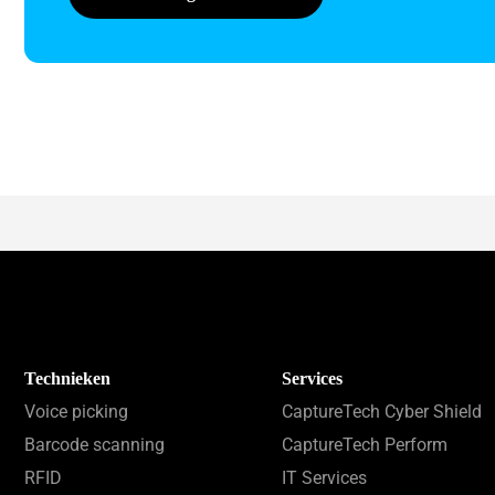
Technieken
Services
Voice picking
CaptureTech Cyber Shield
Barcode scanning
CaptureTech Perform
RFID
IT Services