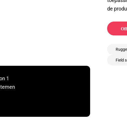
toepassi
de produc
Off
Rugge
Field 
ion 1
ystemen