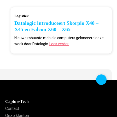
Logistiek
Datalogic introduceert Skorpio X40 –
X45 en Falcon X60 – X65
Nieuwe robuuste mobiele computers gelanceerd deze
week door Datalogic.
Lees verder
CaptureTech
Contact
Onze klanten