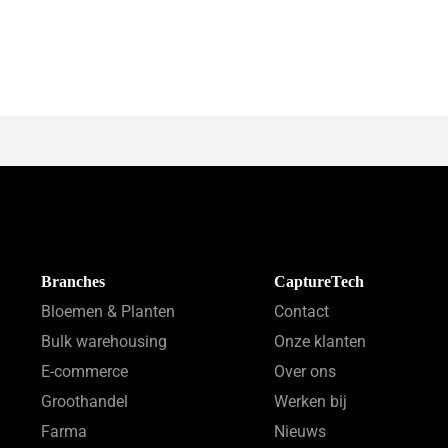
Branches
CaptureTech
Bloemen & Planten
Contact
Bulk warehousing
Onze klanten
E-commerce
Over ons
Groothandel
Werken bij
Farma
Nieuws