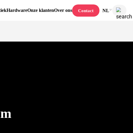
tiek
Hardware
Onze klanten
Over ons
NL
Contact
am