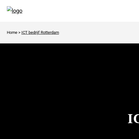
Home
>
ICT bedrijf Rotterdam
I