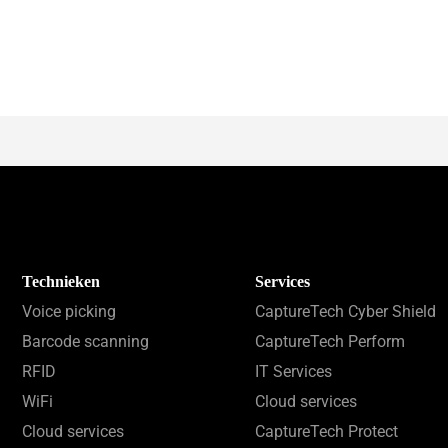
Technieken
Services
Voice picking
CaptureTech Cyber Shield
Barcode scanning
CaptureTech Perform
RFID
IT Services
WiFi
Cloud services
Cloud services
CaptureTech Protect