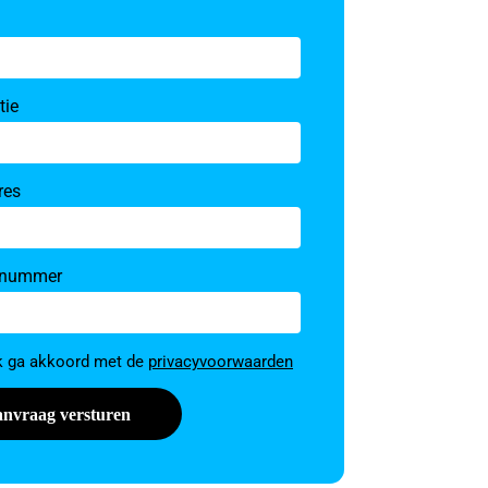
tie
res
nnummer
ming
ik ga akkoord met de
privacyvoorwaarden