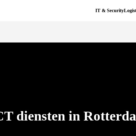
IT & Security
Logis
CT diensten in Rotterd