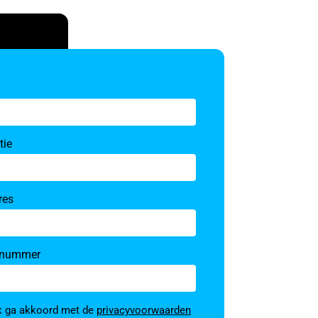
tie
res
nnummer
ming
ik ga akkoord met de
privacyvoorwaarden