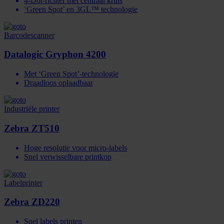
4-Dot-richter met centraal kruis
‘Green Spot’ en 3GL™ technologie
Barcodescanner
Datalogic Gryphon 4200
Met ‘Green Spot’-technologie
Draadloos oplaadbaar
Industriële printer
Zebra ZT510
Hoge resolutie voor micro-labels
Snel verwisselbare printkop
Labelprinter
Zebra ZD220
Snel labels printen