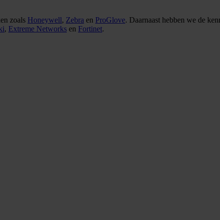
ken zoals
Honeywell
,
Zebra
en
ProGlove
. Daarnaast hebben we de kenn
ki
,
Extreme Networks
en
Fortinet
.