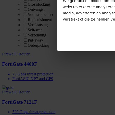
We gebruiken cookies om cont
Crossdocking
websiteverkeer te analyseren
Ontvangst
media, adverteren en analys
Voorraadbeheer
verstrekt of die ze hebben v
Replenishment
Verplaatsing
Self-scan
Verzending
Put-away
Orderpicking
Firewall / Router
FortiGate 4400F
75 Gbps threat protection
FortiASIC NP7 and CP9
Firewall / Router
FortiGate 7121F
520 Gbps threat protection