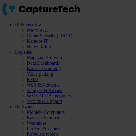
IT & Security
MicroSOC
Cyber Security (IT/OT)
Kantoor IT
Netwerk Infra
Logistiek
Magazijn Software
Data Dashboards
Barcode scanning
Voice picking
RFID
WiFi & Netwerk
Analyse & Advies
WMS / ERP Integraties
Service & Support
Hardware
Mobiele Computers
Barcode Scanners
Wearables
Printers & Labels
Robuuste tablets