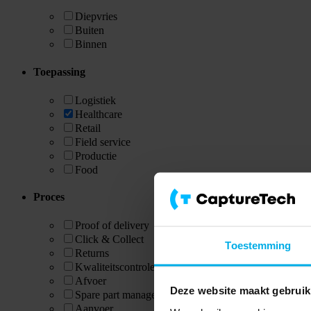
Diepvries
Buiten
Binnen
Toepassing
Logistiek
Healthcare
Retail
Field service
Productie
Food
Proces
Proof of delivery
Click & Collect
Toestemming
Returns
Kwaliteitscontrole
Afvoer
Deze website maakt gebruik
Spare part management
Aanvoer