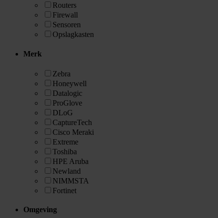
Routers
Firewall
Sensoren
Opslagkasten
Merk
Zebra
Honeywell
Datalogic
ProGlove
DLoG
CaptureTech
Cisco Meraki
Extreme
Toshiba
HPE Aruba
Newland
NIMMSTA
Fortinet
Omgeving