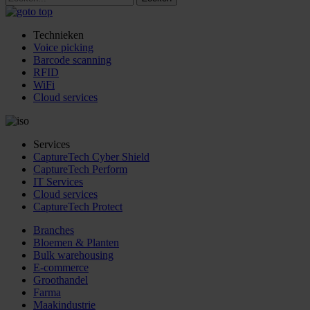
Technieken
Voice picking
Barcode scanning
RFID
WiFi
Cloud services
Services
CaptureTech Cyber Shield
CaptureTech Perform
IT Services
Cloud services
CaptureTech Protect
Branches
Bloemen & Planten
Bulk warehousing
E-commerce
Groothandel
Farma
Maakindustrie