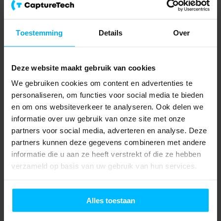
Meer informatie over onze services?
Vul het
contactformulier
in en wij nemen contact met je op! Of bel
Toestemming
Details
Over
+31 252 241544
voor NL,
+32 3 449 11 59
voor BE of mail naar
[email protected]
Deze website maakt gebruik van cookies
We gebruiken cookies om content en advertenties te
IT & Security
personaliseren, om functies voor social media te bieden
MicroSOC
Cyber Security (IT/OT)
en om ons websiteverkeer te analyseren. Ook delen we
Kantoor IT
informatie over uw gebruik van onze site met onze
Netwerk Infra
partners voor social media, adverteren en analyse. Deze
Logistiek
Magazijn Software
partners kunnen deze gegevens combineren met andere
Data Dashboards
informatie die u aan ze heeft verstrekt of die ze hebben
Barcode scanning
verzameld op basis van uw gebruik van hun services.
Voice picking
RFID
WiFi & Netwerk
Analyse & Advies
Alles toestaan
WMS / ERP Integraties
Service & Support
Hardware