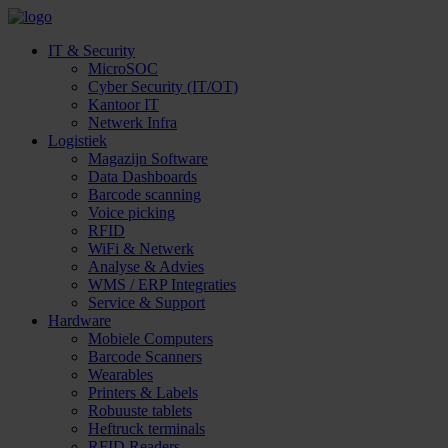
IT & Security
MicroSOC
Cyber Security (IT/OT)
Kantoor IT
Netwerk Infra
Logistiek
Magazijn Software
Data Dashboards
Barcode scanning
Voice picking
RFID
WiFi & Netwerk
Analyse & Advies
WMS / ERP Integraties
Service & Support
Hardware
Mobiele Computers
Barcode Scanners
Wearables
Printers & Labels
Robuuste tablets
Heftruck terminals
RFID Readers