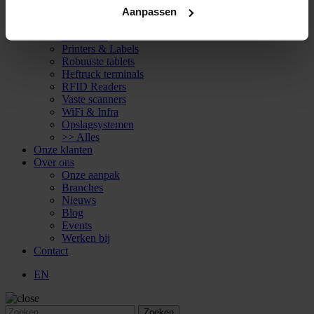
Mobiele Computers
Aanpassen
Barcode Scanners
Wearables
Printers & Labels
Robuuste tablets
Heftruck terminals
RFID Readers
Vaste scanners
WiFi & Infra
Opslagsystemen
>> Alles
Onze klanten
Over ons
Onze aanpak
Branches
Nieuws
Blog
Events
Werken bij
Contact
EN