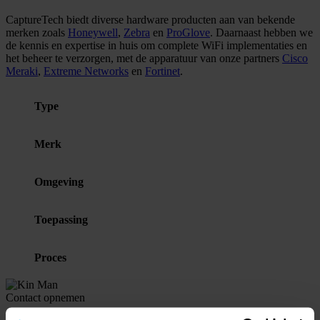
CaptureTech biedt diverse hardware producten aan van bekende
merken zoals
Honeywell
,
Zebra
en
ProGlove
. Daarnaast hebben we
de kennis en expertise in huis om complete WiFi implementaties en
het beheer te verzorgen, met de apparatuur van onze partners
Cisco
Meraki
,
Extreme Networks
en
Fortinet
.
Type
Merk
Omgeving
Toepassing
Proces
Contact opnemen