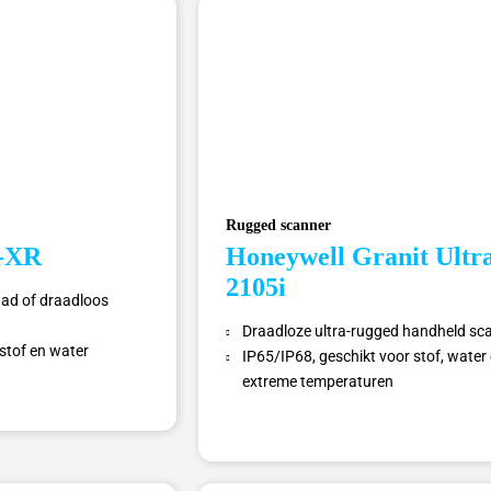
Rugged scanner
0-XR
Honeywell Granit Ultr
2105i
aad of draadloos
Draadloze ultra-rugged handheld sc
 stof en water
IP65/IP68, geschikt voor stof, water
extreme temperaturen