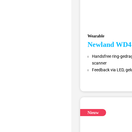
Wearable
Newland WD4
Handsfree ring-gedra
scanner
Feedback via LED, gelui
Nieuw