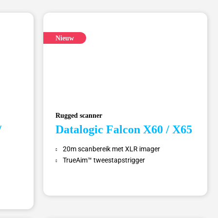
Nieuw
Rugged scanner
/
Datalogic Falcon X60 / X65
20m scanbereik met XLR imager
TrueAim™ tweestaps­trigger