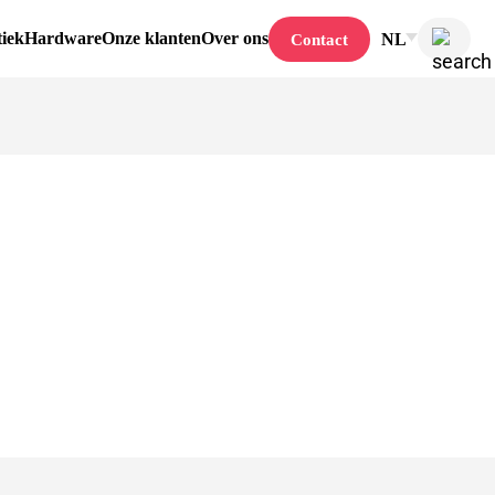
tiek
Hardware
Onze klanten
Over ons
NL
Contact