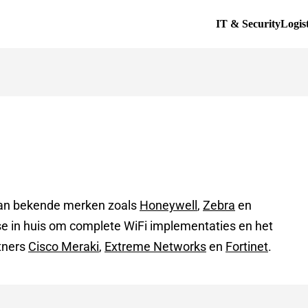
IT & Security
Logis
van bekende merken zoals
Honeywell
,
Zebra
en
se in huis om complete WiFi implementaties en het
tners
Cisco Meraki
,
Extreme Networks
en
Fortinet
.