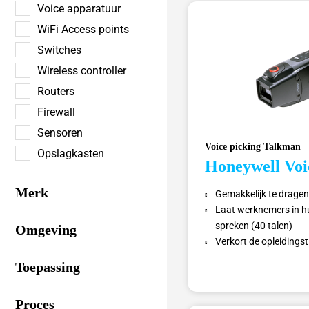
Voice apparatuur
WiFi Access points
Switches
Wireless controller
Routers
Firewall
Sensoren
Voice picking Talkman
Opslagkasten
Honeywell Vo
Merk
Gemakkelijk te dragen
Laat werknemers in h
spreken (40 talen)
Omgeving
Verkort de opleidings
Toepassing
Proces